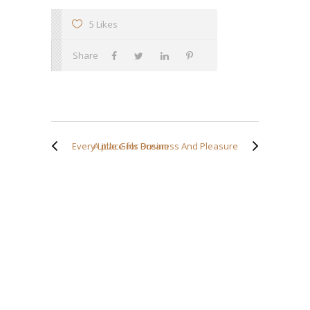
5 Likes
Share
Every Little Girls Dream
A place for Business And Pleasure