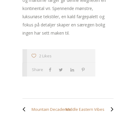
og maritime farger gir denne leiligheten en
kontinental vri. Spennende mønstre,
luksuriøse tekstiler, en kald fargepalett og
fokus på detaljer skaper en særegen bolig
ingen har sett maken til.
2 Likes
Share
Mountain Decadence
Middle Eastern Vibes